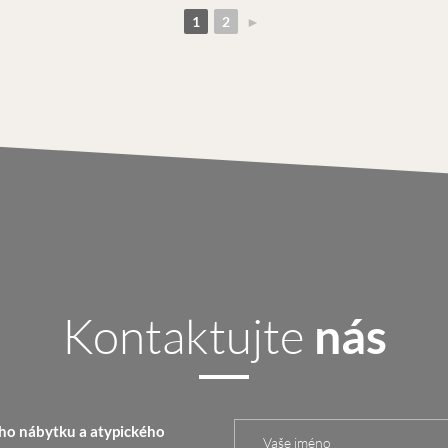
1
2
►
Kontaktujte
nás
ho nábytku a atypického