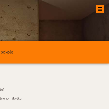
 pokoje
ní.
běného nábytku.