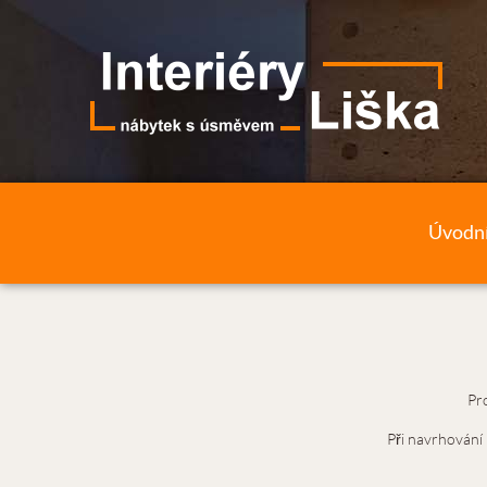
Úvodní
Pr
Při navrhování