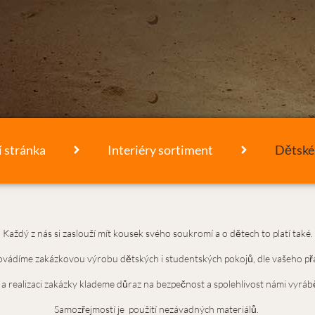
 stránka
Interiéry sortiment
Dětské
Každý z nás si zaslouží mít kousek svého soukromí a o dětech to platí také.
ovádíme zakázkovou výrobu dětských i studentských pokojů, dle vašeho přá
 a realizaci zakázky klademe důraz na bezpečnost a spolehlivost námi vyrá
Samozřejmostí je použítí nezávadných materiálů.