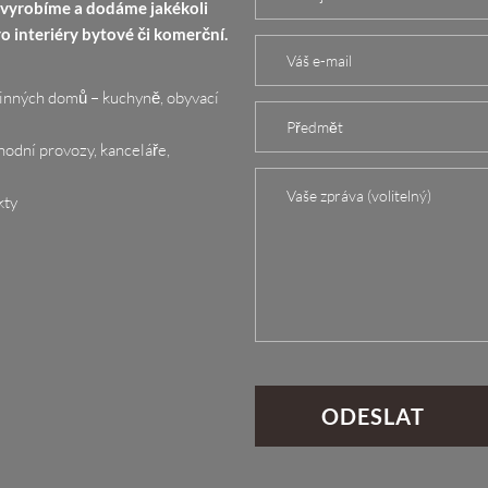
 vyrobíme a dodáme jakékoli
ro interiéry bytové či komerční.
dinných domů – kuchyně, obyvací
hodní provozy, kanceláře,
kty