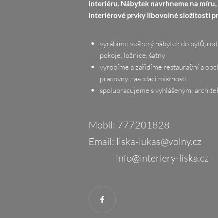
interiéru. Nábytek navrhneme na míru,
interiérové prvky libovolné složitosti p
vyrábíme veškerý nábytek do bytů, ro
pokoje, ložnice, šatny
vyrobíme a zařídíme restaurační a obc
pracovny, zasedací místnosti
spolupracujeme s vyhlášenými archite
Mobil:
777201828
Email:
liska-lukas@volny.cz
info@interiery-liska.cz