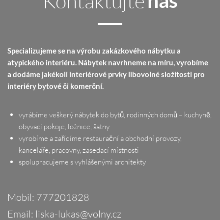
Kontaktujte
nás
Specializujeme se na výrobu zakázkového nábytku a
atypického interiéru. Nábytek navrhneme na míru, vyrobíme
a dodáme jakékoli interiérové prvky libovolné složitosti pro
interiéry bytové či komerční.
vyrábíme veškerý nábytek do bytů, rodinných domů – kuchyně,
obyvací pokoje, ložnice, šatny
vyrobíme a zařídíme restaurační a obchodní provozy,
kanceláře, pracovny, zasedací místnosti
spolupracujeme s vyhlášenými architekty
Mobil:
777201828
Email:
liska-lukas@volny.cz