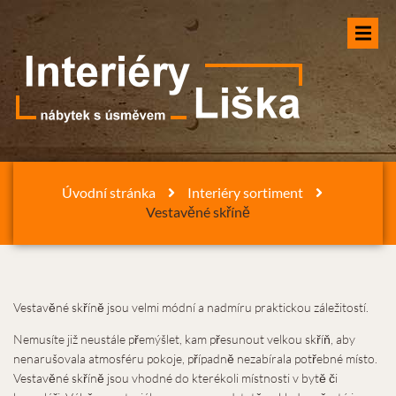
Úvodní stránka
Interiéry sortiment
Vestavěné skříně
Vestavěné skříně jsou velmi módní a nadmíru praktickou záležitostí.
Nemusíte již neustále přemýšlet, kam přesunout velkou skříň, aby
nenarušovala atmosféru pokoje, případně nezabírala potřebné místo.
Vestavěné skříně jsou vhodné do kterékoli místnosti v bytě či