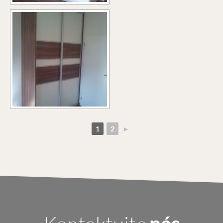
1
2
►