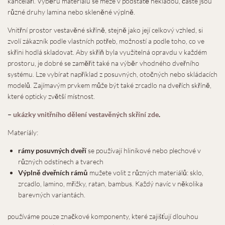
kanceláři. Výběru materiálu se meze v podstatě nekladou, časté jsou
různé druhy lamina nebo skleněné výplně.
Vnitřní prostor vestavěné skříně, stejně jako její celkový vzhled, si
zvolí zákazník podle vlastních potřeb, možností a podle toho, co ve
skříni hodlá skladovat. Aby skříň byla využitelná opravdu v každém
prostoru, je dobré se zaměřit také na výběr vhodného dveřního
systému. Lze vybírat například z posuvných, otočných nebo skládacích
modelů. Zajímavým prvkem může být také zrcadlo na dveřích skříně,
které opticky zvětší místnost.
–
ukázky vnitřního dělení vestavěných skříní zde
.
Materíály:
rámy posuvných dveří
se používají hliníkové nebo plechové v
různých odstínech a tvarech
Výplně dveřních rámů
mužete volit z různých materiálů: sklo,
zrcadlo, lamino, mřižky, ratan, bambus. Každý navíc v několika
barevných variantách.
používáme pouze značkové komponenty, které zajišťují dlouhou