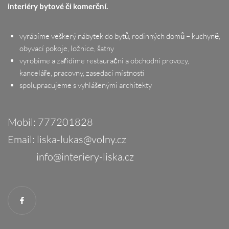
interiéry bytové či komerční.
vyrábíme veškerý nábytek do bytů, rodinných domů – kuchyně,
obyvací pokoje, ložnice, šatny
vyrobíme a zařídíme restaurační a obchodní provozy,
kanceláře, pracovny, zasedací místnosti
spolupracujeme s vyhlášenými architekty
Mobil:
777201828
Email:
liska-lukas@volny.cz
info@interiery-liska.cz